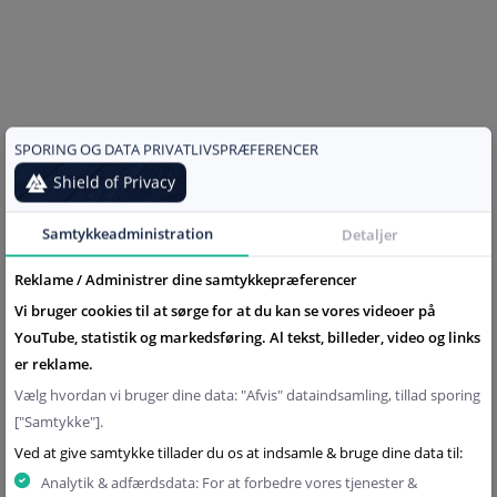
I en tid hvor hjemmearbejde, streaming samt gaming er
blevet en central del af vores hverdag, er et stabilt og
pålideligt bredbånd vigtigere end nogensinde før. Men
hvad gør egentlig en internetforbindelse stabil? Og:
SPORING OG DATA PRIVATLIVSPRÆFERENCER
Hvordan vælger du den mest pålidelige løsning til...
Shield of Privacy
Samtykkeadministration
Detaljer
Reklame / Administrer dine samtykkepræferencer
Vi bruger cookies til at sørge for at du kan se vores videoer på
YouTube, statistik og markedsføring. Al tekst, billeder, video og links
er reklame.
Vælg hvordan vi bruger dine data: "Afvis" dataindsamling, tillad sporing
["Samtykke"].
Ved at give samtykke tillader du os at indsamle & bruge dine data til:
Analytik & adfærdsdata: For at forbedre vores tjenester &