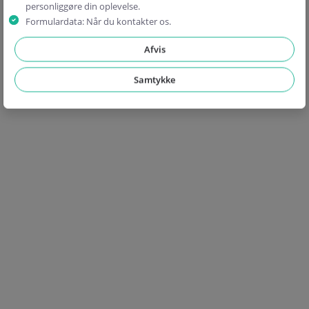
personliggøre din oplevelse.
Formulardata: Når du kontakter os.
Bemærk venligst
Afvis
Vi deler ikke dine data med tredjeparter uden dit udtrykkelige
Hvis du overvejer Telmore mobilt bredbånd, får du
samtykke.
Samtykke
Du kan tilmelde dig senere for specifikke funktioner uden at give
adgang til et af Danmarks bedste og mest stabile
generel samtykke.
netværk via TDC. Du kan vælge mellem flere pakker
For flere detaljer henvises til vores
privatlivspolitik
.
med 4G-hastigheder op til 71 Mbit/s, og 5G hastighed
op til 1.000 Mbit/s. Prisen ligger i midter segmentet,
især når...