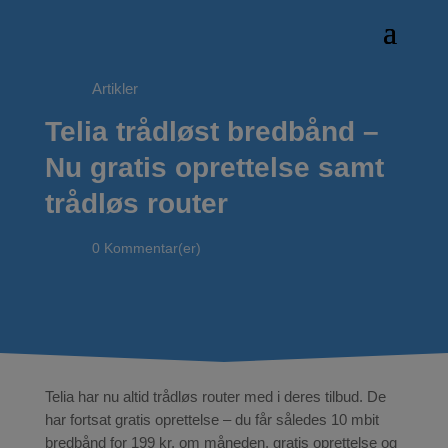
Artikler
Telia trådløst bredbånd –
Nu gratis oprettelse samt
trådløs router
0 Kommentar(er)
Telia har nu altid trådløs router med i deres tilbud. De
har fortsat gratis oprettelse – du får således 10 mbit
bredbånd for 199 kr. om måneden, gratis oprettelse og