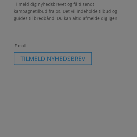
Tilmeld dig nyhedsbrevet og få tilsendt
kampagnetilbud fra os. Det vil indeholde tilbud og
guides til bredbånd. Du kan altid afmelde dig igen!
Succesbesked
TILMELD NYHEDSBREV
Om internet-bredbaand.dk
Internet-bredbaand.dk er reklame. Al tekst, video og
links er reklame. Ved sammenligninger vises en
begrænset del af markedet.
Kontakt
info@internet-bredbaan.dk