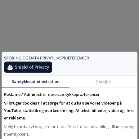
I en tid hvor hjemmearbejde, streaming samt gaming er
blevet en central del af vores hverdag, er et stabilt og
pålideligt bredbånd vigtigere end nogensinde før. Men
hvad gør egentlig en internetforbindelse stabil? Og:
Hvordan vælger du den mest pålidelige løsning til...
SPORING OG DATA PRIVATLIVSPRÆFERENCER
Shield of Privacy
Samtykkeadministration
Detaljer
Reklame / Administrer dine samtykkepræferencer
Vi bruger cookies til at sørge for at du kan se vores videoer på
YouTube, statistik og markedsføring. Al tekst, billeder, video og links
er reklame.
Vælg hvordan vi bruger dine data: "Afvis" dataindsamling, tillad sporing
["Samtykke"].