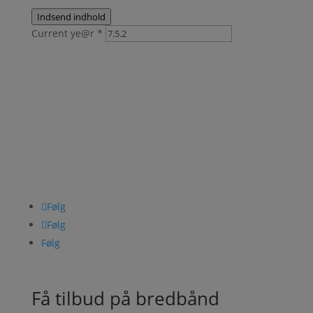
Indsend indhold
Current ye@r
*
Følg os her
Følg
Følg
Følg
Få tilbud på bredbånd