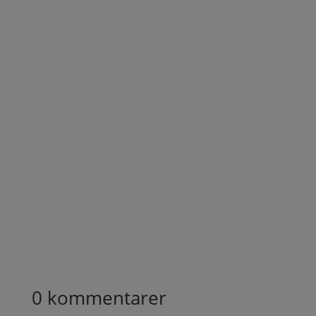
Dit Netflix abonnement stiger, og din tv-pakke stiger.
Og nu stiger prisen også for dit internet - i hvert fald
hvis du er kunde hos Kviknet. Kan du leve med
prisstigningen? Vi har efterhånden vænnet os til det -
og det er ikke udsædvanligt at se...
0 kommentarer